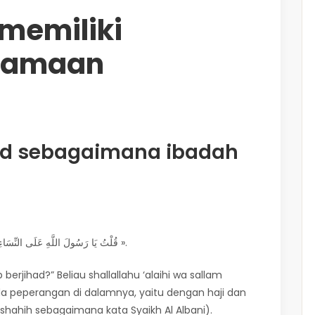
 memiliki
tamaan
had sebagaimana ibadah
قُلْتُ يَا رَسُولَ اللَّهِ عَلَى النِّسَاءِ جِهَادٌ قَالَ « نَعَمْ عَلَيْهِنَّ جِهَادٌ لاَ قِتَالَ فِيهِ الْحَجُّ وَالْعُمْرَةُ ».
berjihad?” Beliau shallallahu ‘alaihi wa sallam
ada peperangan di dalamnya, yaitu dengan haji dan
ni shahih sebagaimana kata Syaikh Al Albani).