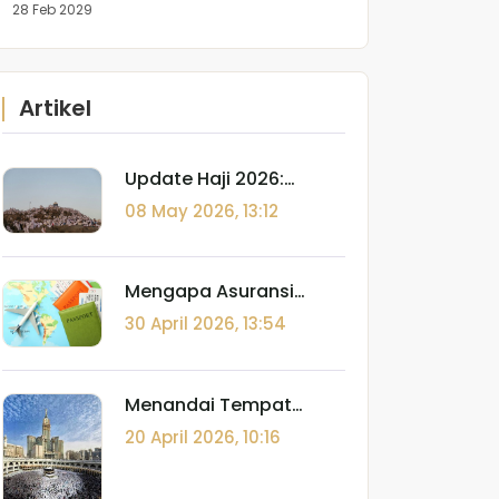
28 Feb 2029
Artikel
Update Haji 2026:
Rincian Biaya, Kuota
08 May 2026, 13:12
Indonesia, dan Tips
Berangkat
Mengapa Asuransi
Perjalanan Komersial
30 April 2026, 13:54
HARAM? (Fatwa Lajnah
Daimah)
Menandai Tempat
Shalat dan Batasan
20 April 2026, 10:16
I'tikaf: Panduan Fiqh
Spasial di Tanah Suci