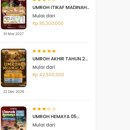
UMROH ITIKAF MADINAH
01 MARET 2027 (12 HARI)
Mulai dari
Rp 35,300,000
01 Mar 2027
UMROH AKHIR TAHUN 22
DESEMBER 2026
Mulai dari
Rp 42,500,000
22 Dec 2026
UMROH HEMAYA 05
NOVEMBER 2026
Mulai dari