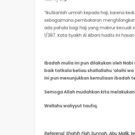
“Ikutkanlah umrah kepada haji, karena k
sebagaimana pembakaran menghilangkan k
ada pahala bagi haji yang mabrur kecuali su
1/387. Kata Syaikh Al Albani hadits ini hasa
Ibadah mulia ini pun dilakukan oleh Nabi
baik tatkala beliau shallallahu ‘alaihi w
Ini pun menunjukkan kemuliaan ibadah t
Semoga Allah mudahkan kita melakukan i
Wallahu waliyyut taufiq.
Referensi: Shahih Fiqh Sunnah, Abu Malik, t