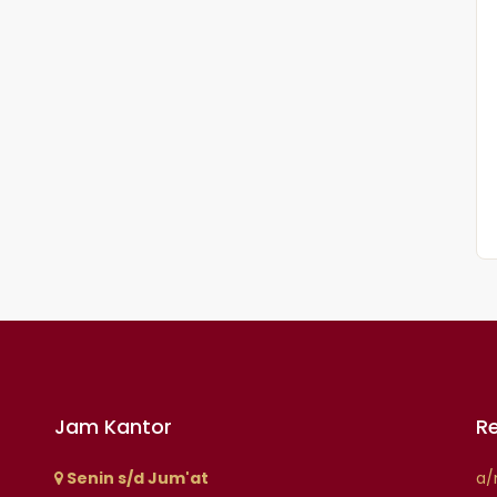
Jam Kantor
R
Senin s/d Jum'at
a