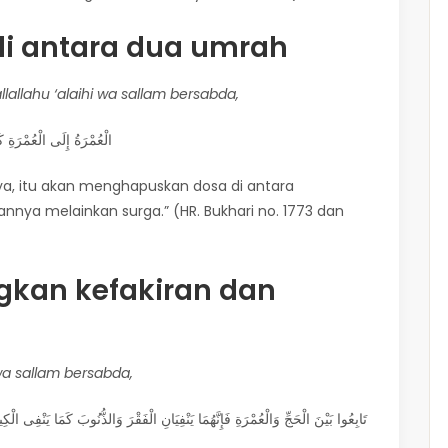
di antara dua umrah
llallahu ‘alaihi wa sallam bersabda,
الْعُمْرَةُ إِلَى الْعُمْرَةِ كَفَ
ya, itu akan menghapuskan dosa di antara
nnya melainkan surga.” (HR. Bukhari no. 1773 dan
gkan kefakiran dan
 wa sallam bersabda,
تَابِعُوا بَيْنَ الْحَجِّ وَالْعُمْرَةِ فَإِنَّهُمَا يَنْفِيَانِ الْفَقْرَ وَالذُّنُوبَ كَمَا يَنْفِى ال