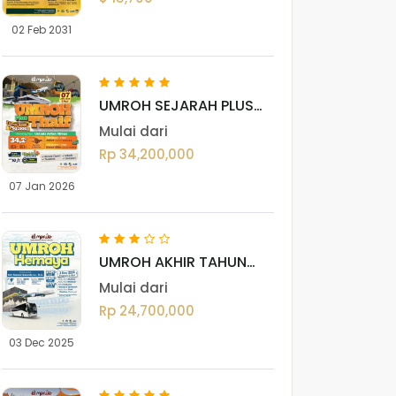
02 Feb 2031
UMROH SEJARAH PLUS
THAIF 07 JANUARI 2026
Mulai dari
Rp 34,200,000
07 Jan 2026
UMROH AKHIR TAHUN
HEMAYA 06 - 03
Mulai dari
DESEMBER 2025
Rp 24,700,000
03 Dec 2025