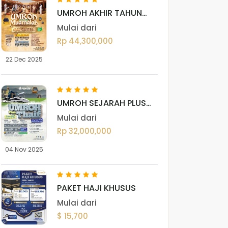
UMROH AKHIR TAHUN
SERI MUAMALAH 22
Mulai dari
DESEMBER 2025
Rp 44,300,000
22 Dec 2025
UMROH SEJARAH PLUS
THAIF 04 NOVEMBER
Mulai dari
2025
Rp 32,000,000
04 Nov 2025
PAKET HAJI KHUSUS
Mulai dari
$ 15,700