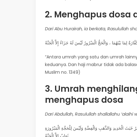
2. Menghapus dosa 
Dari Abu Hurairah, ia berkata, Rasulullah sha
ّارَةٌ لِمَا بَيْنَهُمَا ، وَالْحَجُّ الْمَبْرُورُ لَيْسَ لَهُ جَزَاءٌ إِلاَّ الْجَنَّةُ
“Antara umrah yang satu dan umrah lainn
keduanya. Dan haji mabrur tidak ada balasa
Muslim no. 1349)
3. Umrah menghilan
menghapus dosa
Dari Abdullah, Rasulullah shallallahu ‘alaihi
ْكِيرُ خَبَثَ الْحَدِيدِ وَالذَّهَبِ وَالْفِضَّةِ وَلَيْسَ لِلْحَجَّةِ الْمَبْرُورَةِ
ثَوَابٌ إِلاَّ الْجَنَّةُ