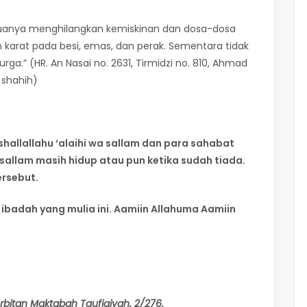
eduanya menghilangkan kemiskinan dan dosa-dosa
arat pada besi, emas, dan perak. Sementara tidak
rga.” (HR. An Nasai no. 2631, Tirmidzi no. 810, Ahmad
n shahih)
 shallallahu ‘alaihi wa sallam dan para sahabat
a sallam masih hidup atau pun ketika sudah tiada.
ersebut.
badah yang mulia ini. Aamiin Allahuma Aamiin
erbitan Maktabah Taufiqiyah, 2/276.