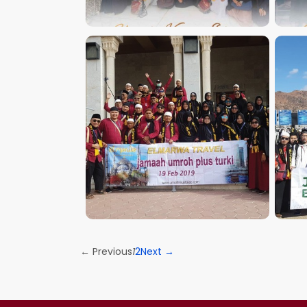
UMROH PLUS
← Previous
1
2
Next →