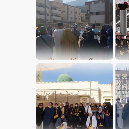
JAMAAH UMROH PLUS KAJIAN
J
ISLAM BERSAMA USTADZ
DJAZULI RUHAN BASYIR, LC
JAMAAH UMROH PLUS KAJIAN
J
ISLAM BERSAMA USTADZ
DJAZULI RUHAN BASYIR, LC