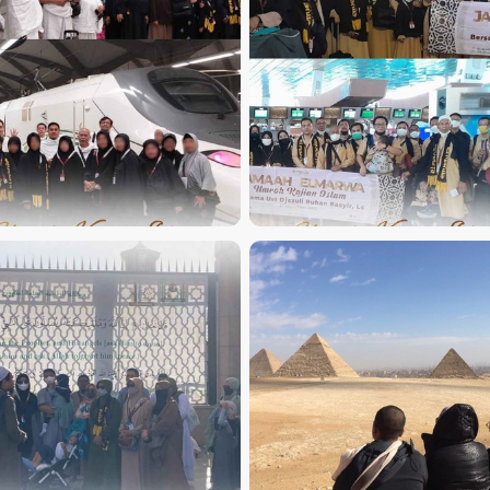
AMAAH UMROH PLUS KAJIAN
JAMAAH UMROH PLUS KAJI
ISLAM BERSAMA USTADZ
ISLAM BERSAMA USTADZ
DJAZULI RUHAN BASYIR, LC
DJAZULI RUHAN BASYIR, L
AMAAH UMROH PLUS KAJIAN
MESIR
ISLAM BERSAMA USTADZ
DJAZULI RUHAN BASYIR, LC