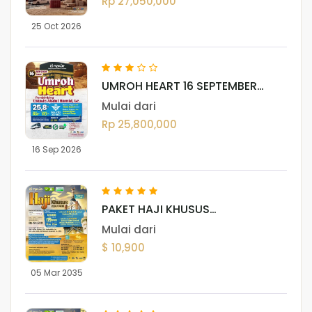
Rp 27,050,000
25 Oct 2026
UMROH HEART 16 SEPTEMBER
2026
Mulai dari
Rp 25,800,000
16 Sep 2026
PAKET HAJI KHUSUS
(DARUSSALAM)
Mulai dari
$ 10,900
05 Mar 2035