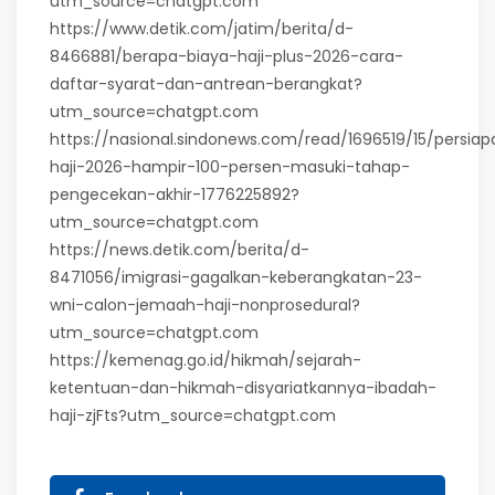
utm_source=chatgpt.com
https://www.detik.com/jatim/berita/d-
8466881/berapa-biaya-haji-plus-2026-cara-
daftar-syarat-dan-antrean-berangkat?
utm_source=chatgpt.com
https://nasional.sindonews.com/read/1696519/15/persiap
haji-2026-hampir-100-persen-masuki-tahap-
pengecekan-akhir-1776225892?
utm_source=chatgpt.com
https://news.detik.com/berita/d-
8471056/imigrasi-gagalkan-keberangkatan-23-
wni-calon-jemaah-haji-nonprosedural?
utm_source=chatgpt.com
https://kemenag.go.id/hikmah/sejarah-
ketentuan-dan-hikmah-disyariatkannya-ibadah-
haji-zjFts?utm_source=chatgpt.com