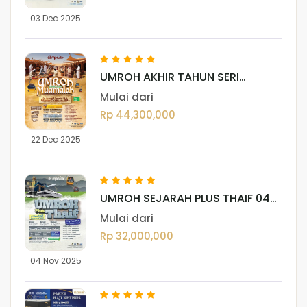
03 Dec 2025
UMROH AKHIR TAHUN SERI
MUAMALAH 22 DESEMBER 2025
Mulai dari
Rp 44,300,000
22 Dec 2025
UMROH SEJARAH PLUS THAIF 04
NOVEMBER 2025
Mulai dari
Rp 32,000,000
04 Nov 2025