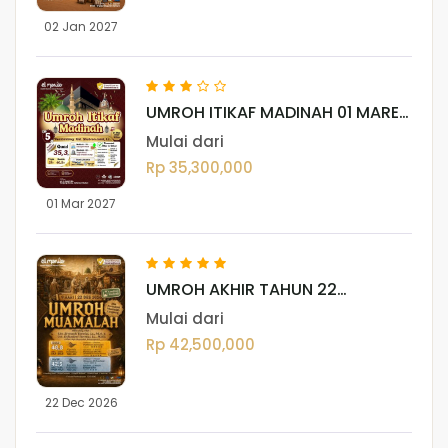
02 Jan 2027
UMROH ITIKAF MADINAH 01 MARET
2027 (12 HARI)
Mulai dari
Rp 35,300,000
01 Mar 2027
UMROH AKHIR TAHUN 22
DESEMBER 2026
Mulai dari
Rp 42,500,000
22 Dec 2026