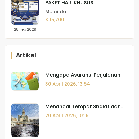
PAKET HAJI KHUSUS
Mulai dari
$ 15,700
28 Feb 2029
Artikel
Mengapa Asuransi Perjalanan
Komersial HARAM? (Fatwa
30 April 2026, 13:54
Lajnah Daimah)
Menandai Tempat Shalat dan
Batasan I'tikaf: Panduan Fiqh
20 April 2026, 10:16
Spasial di Tanah Suci